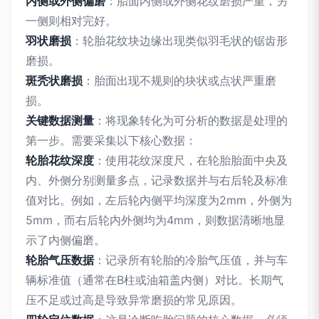
内侧或外侧偏磨
：胎面内侧或外侧花纹磨损严重，另
一侧则相对完好。
羽状磨损
：轮胎花纹块边缘出现类似羽毛状的锯齿形
磨损。
斑秃状磨损
：胎面出现不规则的块状或点状严重磨
损。
关键数据测量
：将现象转化为可分析的数据是处理的
第一步。需要采集以下核心数据：
轮胎花纹深度
：使用花纹深度尺，在轮胎胎面中央及
内、外侧分别测量多点，记录数据并与右后轮及标准
值对比。例如，左后轮内侧平均深度为2mm，外侧为
5mm，而右后轮内外侧均为4mm，则数据清晰地显
示了内侧偏磨。
轮胎气压数据
：记录所有轮胎的冷胎气压值，并与车
辆标准值（通常在B柱或油箱盖内侧）对比。长期气
压不足或过高是导致异常磨损的常见原因。