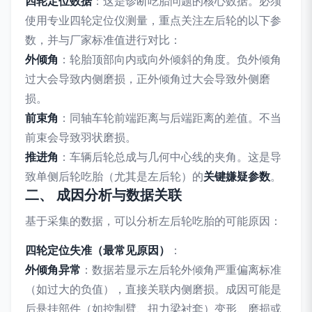
四轮定位数据
：这是诊断吃胎问题的核心数据。必须
使用专业四轮定位仪测量，重点关注左后轮的以下参
数，并与厂家标准值进行对比：
外倾角
：轮胎顶部向内或向外倾斜的角度。负外倾角
过大会导致内侧磨损，正外倾角过大会导致外侧磨
损。
前束角
：同轴车轮前端距离与后端距离的差值。不当
前束会导致羽状磨损。
推进角
：车辆后轮总成与几何中心线的夹角。这是导
致单侧后轮吃胎（尤其是左后轮）的
关键嫌疑参数
。
二、 成因分析与数据关联
基于采集的数据，可以分析左后轮吃胎的可能原因：
四轮定位失准（最常见原因）
：
外倾角异常
：数据若显示左后轮外倾角严重偏离标准
（如过大的负值），直接关联内侧磨损。成因可能是
后悬挂部件（如控制臂、扭力梁衬套）变形、磨损或